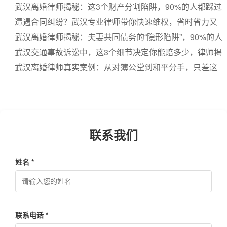
亏
武汉离婚律师揭秘：这3个财产分割陷阱，90%的人都踩过
遭遇合同纠纷？武汉专业律师带你快速维权，省时省力又
省钱
武汉离婚律师揭秘：夫妻共同债务的“隐形陷阱”，90%的人
都踩过
武汉交通事故诉讼中，这3个细节决定你能赔多少，律师揭
秘
武汉离婚律师真实案例：从对簿公堂到和平分手，只差这
一步
联系我们
姓名 *
联系电话 *